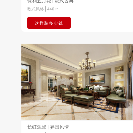
保利五月花 | 欧式古典
欧式风格
440㎡
这样装多少钱
长虹观邸 | 异国风情