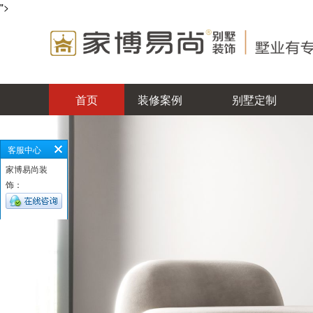
">
首页
装修案例
别墅定制
客服中心
家博易尚装
饰：