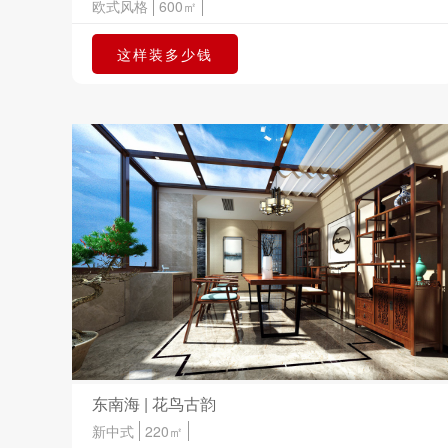
欧式风格
600㎡
这样装多少钱
东南海 | 花鸟古韵
新中式
220㎡