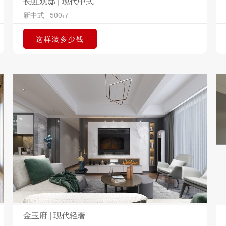
长虹观邸 | 现代中式
新中式
500㎡
这样装多少钱
金玉府 | 现代轻奢